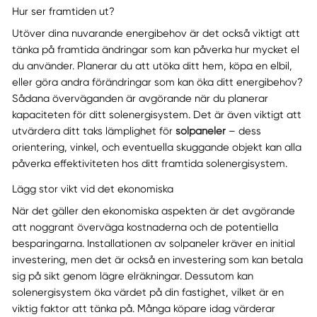
Hur ser framtiden ut?
Utöver dina nuvarande energibehov är det också viktigt att
tänka på framtida ändringar som kan påverka hur mycket el
du använder. Planerar du att utöka ditt hem, köpa en elbil,
eller göra andra förändringar som kan öka ditt energibehov?
Sådana överväganden är avgörande när du planerar
kapaciteten för ditt solenergisystem. Det är även viktigt att
utvärdera ditt taks lämplighet för
solpaneler
– dess
orientering, vinkel, och eventuella skuggande objekt kan alla
påverka effektiviteten hos ditt framtida solenergisystem.
Lägg stor vikt vid det ekonomiska
När det gäller den ekonomiska aspekten är det avgörande
att noggrant överväga kostnaderna och de potentiella
besparingarna. Installationen av solpaneler kräver en initial
investering, men det är också en investering som kan betala
sig på sikt genom lägre elräkningar. Dessutom kan
solenergisystem öka värdet på din fastighet, vilket är en
viktig faktor att tänka på. Många köpare idag värderar