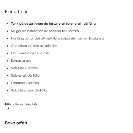
Fler artiklar
Tänk på detta innan du installerar solenergi i Järfälla
Så går en installation av solceller till i Järfälla
Hur lång tid tar det att installera solpaneler på min fastighet?
Checklista vid köp av solceller
Om Energistigen i Järfälla
Kontakta oss
Solceller i Järfälla
Solenergi i Järfälla
Laddbox i Järfälla
Solcellsbatteri i Järfälla
Hitta alla artiklar här
Boka offert